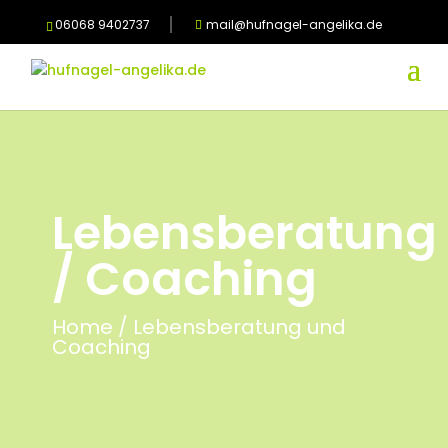
06068 9402737
mail@hufnagel-angelika.de
Lebensberatung
/ Coaching
Home / Lebensberatung und
Coaching